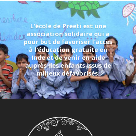
L'école de Preeti est une
association solidaire qui a
pour but de favoriser l'accès
à l'éducation gratuite en
Inde et de venir en aide
auprès des enfants issus de
milieux défavorisés.