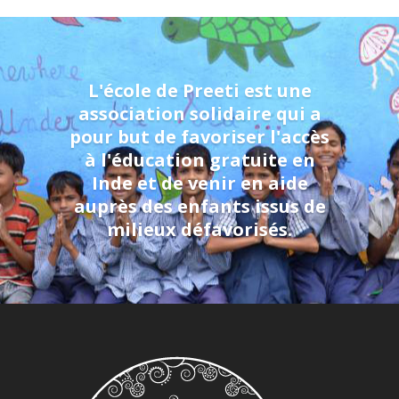
L'école de Preeti est une
association solidaire qui a
pour but de favoriser l'accès
à l'éducation gratuite en
Inde et de venir en aide
auprès des enfants issus de
milieux défavorisés.