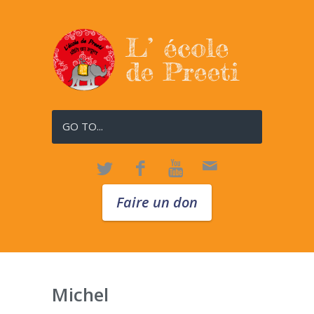
GO TO...
Faire un don
Michel