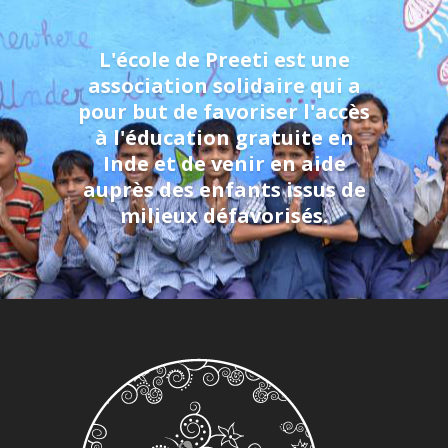
L'école de Preeti est une
association solidaire qui a
pour but de favoriser l'accès
à l'éducation gratuite en
Inde et de venir en aide
auprès des enfants issus de
milieux défavorisés.